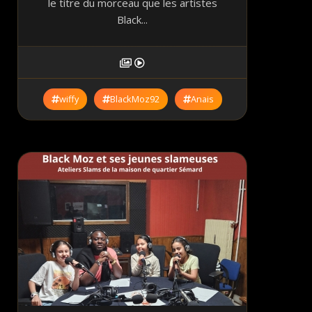
le titre du morceau que les artistes
Black...
wiffy
BlackMoz92
Anais