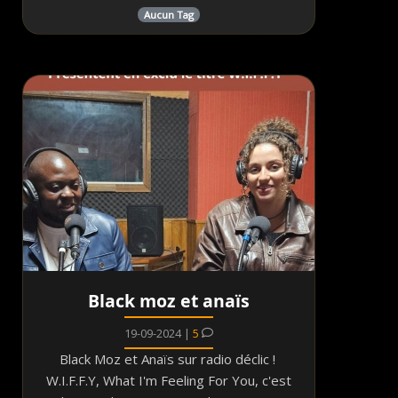
Aucun Tag
Black moz et anaïs
19-09-2024 |
5
Black Moz et Anaïs sur radio déclic !
W.I.F.F.Y, What I'm Feeling For You, c'est