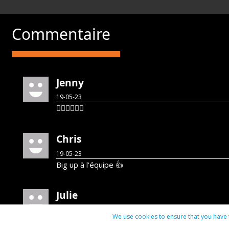
Commentaire
Jenny
19-05-23
👍🏽👍🏽👍🏽
Chris
19-05-23
Big up à l'équipe 👍
Julie
26-05-23
We use cookies to ensure that you have t
🔥🔥🔥