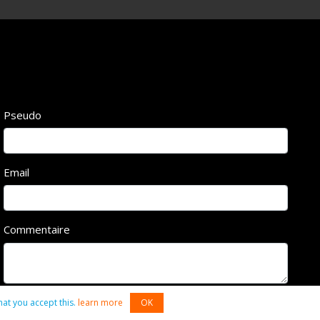
Pseudo
Email
Commentaire
hat you accept this.
learn more
OK