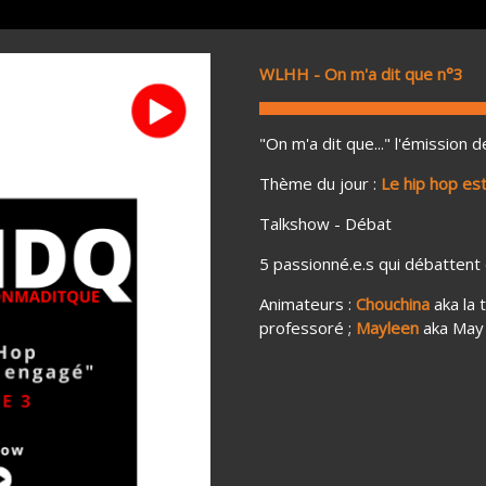
WLHH - On m'a dit que n°3
"On m'a dit que..." l'émission 
Thème du jour :
Le hip hop es
Talkshow - Débat
5 passionné.e.s qui débattent d
Animateurs :
Chouchina
aka la 
professoré ;
Mayleen
aka May 