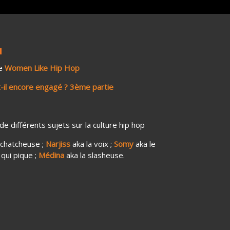
de
Women Like Hip Hop
t-il encore engagé ? 3ème partie
e différents sujets sur la culture hip hop
tchatcheuse ;
Narjiss
aka la voix ;
Somy
aka le
qui pique ;
Médina
aka la slasheuse.