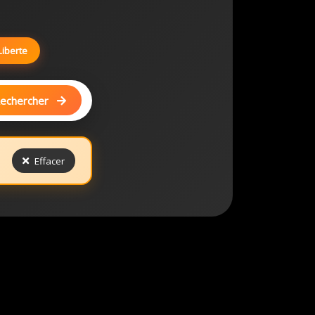
Liberte
echercher
Effacer