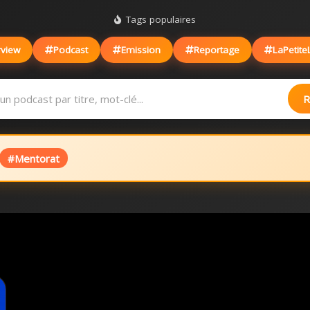
Tags populaires
rview
Podcast
Emission
Reportage
LaPetite
R
#Mentorat