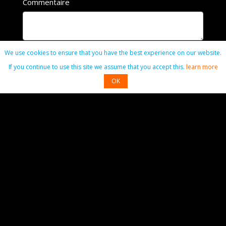
Commentaire
We use cookies to ensure that you have the best experience on our website.
If you continue to use this site we assume that you accept this.
learn more
Commenter
OK
Contact
01 49 40 01 90
radiodeclic@gmail.com
Adresse
Cité de la saussaie