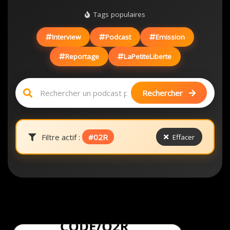
Tags populaires
Interview
Podcast
Emission
Reportage
LaPetiteLiberte
Rechercher
Filtre actif :
#02R
Effacer