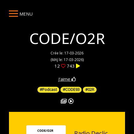
MENU
CODE/O2R
Crée le: 17-03-2026
(MAJ le: 17-03-2026)
12
743
J'aime
#Podcast
#CODE93
#02R
Radio Declic