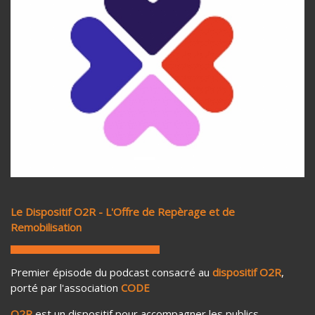
Previous
Next
Le Dispositif O2R - L'Offre de Repèrage et de
Remobilisation
Premier épisode du podcast consacré au
dispositif O2R
,
porté par l'association
CODE
O2R
est un dispositif pour accompagner les publics