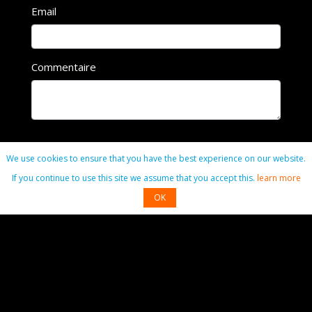
Email
Commentaire
Commenter
We use cookies to ensure that you have the best experience on our website.
If you continue to use this site we assume that you accept this.
learn more
OK
Contact
01 49 40 01 90
radiodeclic@gmail.com