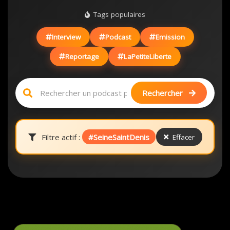
Tags populaires
Interview
Podcast
Emission
Reportage
LaPetiteLiberte
Rechercher
Filtre actif :
#SeineSaintDenis
Effacer