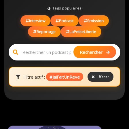
Tags populaires
Interview
Podcast
Emission
Reportage
LaPetiteLiberte
Rechercher
Filtre actif :
#JaiFaitUnReve
Effacer