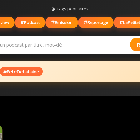
Tags populaires
rview
Podcast
Emission
Reportage
LaPetite
R
#FeteDeLaLaine