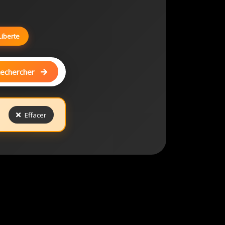
Liberte
echercher
Effacer