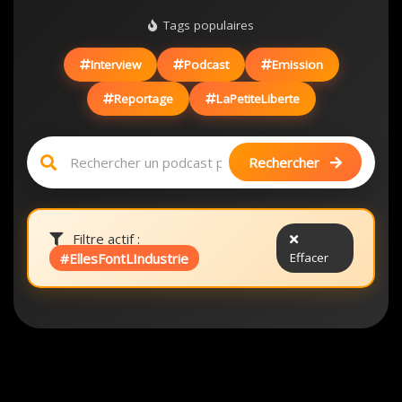
Tags populaires
Interview
Podcast
Emission
Reportage
LaPetiteLiberte
Rechercher
Filtre actif :
#EllesFontLIndustrie
Effacer