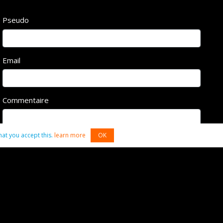
Pseudo
Email
Commentaire
hat you accept this.
learn more
OK
Commenter
x