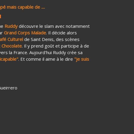
é mais capable de ....
que
Ruddy
découvre le slam avec notamment
ar
Grand Corps Malade
. Il décide alors
afé Culturel
de Saint Denis, des scènes
 Chocolate
. Il y prend goût et participe à de
rs la France. Aujourd'hui Ruddy crée sa
icapable"
. Et comme il aime à le dire
"je suis
Gueirrero