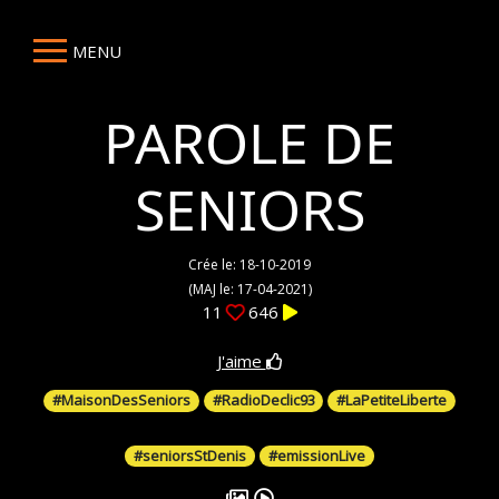
MENU
PAROLE DE
SENIORS
Crée le: 18-10-2019
(MAJ le: 17-04-2021)
11
646
J'aime
#MaisonDesSeniors
#RadioDeclic93
#LaPetiteLiberte
#seniorsStDenis
#emissionLive