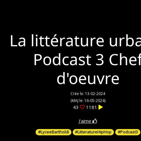
La littérature urb
Podcast 3 Che
d'oeuvre
Crée le: 13-02-2024
(MAJ le: 16-05-2024)
43
1181
J'aime
#LyceeBartholdi
#LitteratureHipHop
#Podcast3