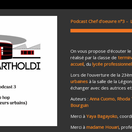
Podcast Chef d'oeuvre n°3 - L
On vous propose d'écouter le
réalisé par la classe de
termin
accueil
, du
lycée professionnel
Next
Lors de l'ouverture de la 23è
urbaines
à la salle de la Légio
échanger avec des autrices et 
Auteurs :
Anna Cuomo, Rhoda T
Bourguin
Merci à
Yaya Bagayoko
, coord
Merci à
madame Houari
, prof