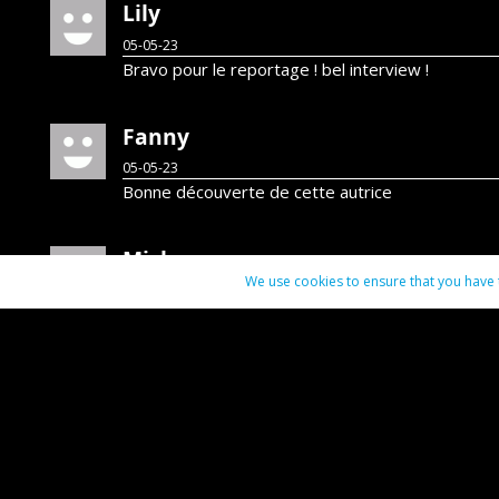
Lily
05-05-23
Bravo pour le reportage ! bel interview !
Fanny
05-05-23
Bonne découverte de cette autrice
Mick
We use cookies to ensure that you have t
08-05-23
❤️❤️❤️
Contact