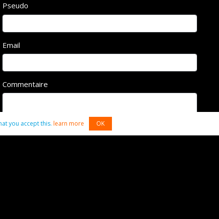
Pseudo
Email
Commentaire
hat you accept this.
learn more
OK
Commenter
x
x