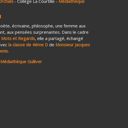
Orchani
- Collège La Courtille -
Médiathèque
poète, écrivaine, philosophe, une femme aux
illant, aux pensées surprenantes. Dans le cadre
n
Mots et Regards
, elle a partagé, échangé
 avec
la classe de 4ème D
de
Monsieur Jacques
Denis
.
a
Médiathèque Gulliver