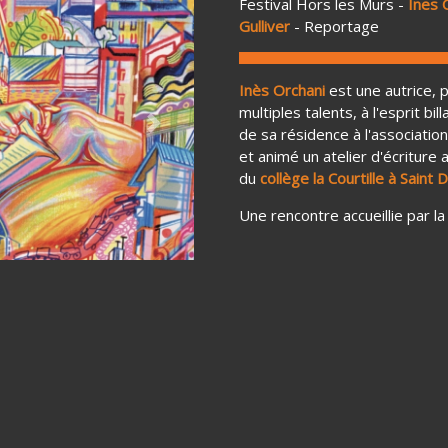
Festival Hors les Murs -
Ines 
Gulliver
- Reportage
Inès Orchani
est une autrice, 
multiples talents, à l'esprit b
Next
de sa résidence à l'associatio
et animé un atelier d'écriture
du
collège la Courtille à Saint 
Une rencontre accueillie par l