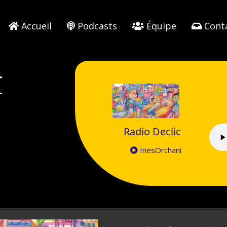
Accueil
Podcasts
Équipe
Cont
I
Radio Declic
InesOrchani