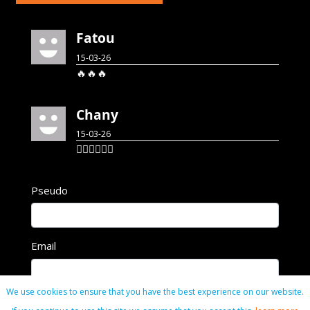
Fatou
15-03-26
🔥🔥🔥
Chany
15-03-26
👍🏼👍🏼👍🏼
Pseudo
Email
We use cookies to ensure that you have the best experience on our website.
Commentaire