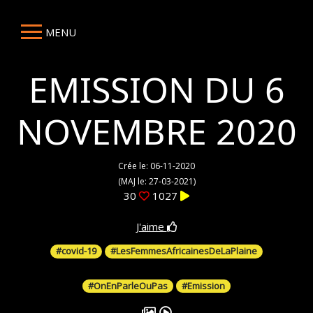
MENU
EMISSION DU 6
NOVEMBRE 2020
Crée le: 06-11-2020
(MAJ le: 27-03-2021)
30
1027
J'aime
#covid-19
#LesFemmesAfricainesDeLaPlaine
#OnEnParleOuPas
#Emission