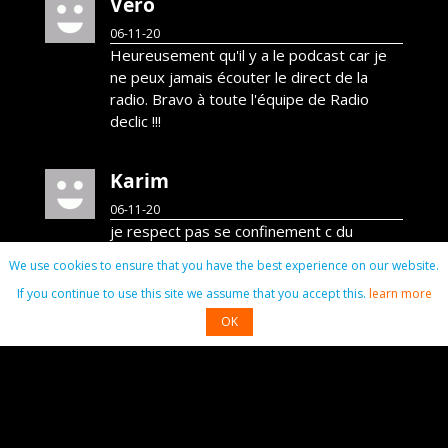
Vero
06-11-20
Heureusement qu'il y a le podcast car je
ne peux jamais écouter le direct de la
radio. Bravo à toute l'équipe de Radio
declic !!!
Karim
06-11-20
je respect pas se confinement c du
foutage de gueule
We use cookies to ensure that you have the best experience on our website.
If you continue to use this site we assume that you accept this.
learn more
Dylan
OK
06-11-20
Rip jeremy
Dylan