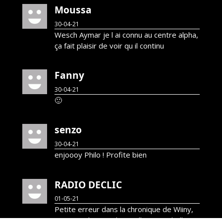
Moussa
30-04-21
Wesch Aymar je l ai connu au centre alpha,
ça fait plaisir de voir qu il continu
Fanny
30-04-21
🙂
senzo
30-04-21
enjoooy Philo ! Profite bien
RADIO DECLIC
01-05-21
Petite erreur dans la chronique de Wiiny,
Accra est le nom d'une ville, c'est d'ailleurs