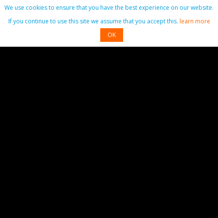
We use cookies to ensure that you have the best experience on our website.
la capitale du Ghana 😊
If you continue to use this site we assume that you accept this.
learn more
Pseudo
OK
Email
Commentaire
Commenter