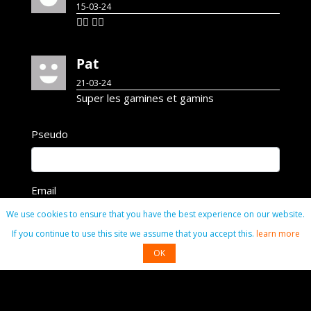
15-03-24
👍🏾 👍🏾
Pat
21-03-24
Super les gamines et gamins
Pseudo
Email
We use cookies to ensure that you have the best experience on our website.
If you continue to use this site we assume that you accept this.
learn more
Commentaire
OK