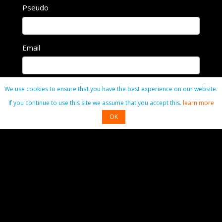
Pseudo
Email
Commentaire
We use cookies to ensure that you have the best experience on our website.
If you continue to use this site we assume that you accept this.
learn more
OK
Commenter
Contact