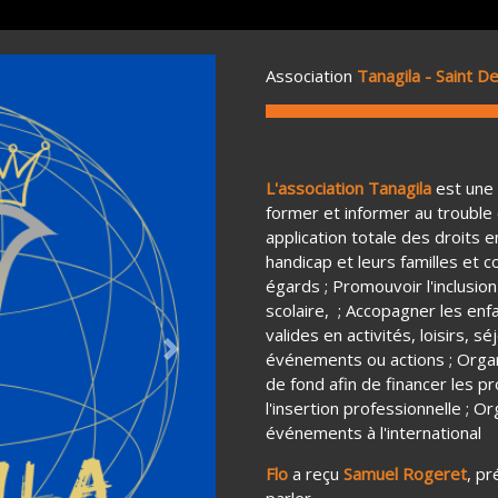
Association
Tanagila - Saint D
L'association Tanagila
est une 
former et informer au trouble 
application totale des droits 
handicap et leurs familles et 
égards ; Promouvoir l'inclusion 
scolaire, ; Accopagner les enf
valides en activités, loisirs, 
événements ou actions ; Organ
Next
de fond afin de financer les p
l'insertion professionnelle ; O
événements à l'international
Flo
a reçu
Samuel Rogeret
, pr
parler