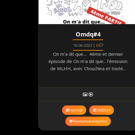
Omdq#4
16-06-2023 |
0
On m'a dit que.... 4ème et dernier
épisode de On m'a dit que... l'émission
de WLHH, avec Chouchina et toute...
HipHop
OMDQ4
WomenLikeHipHop