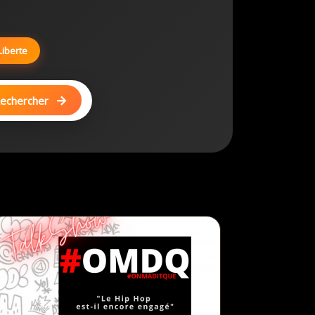
Liberte
echercher