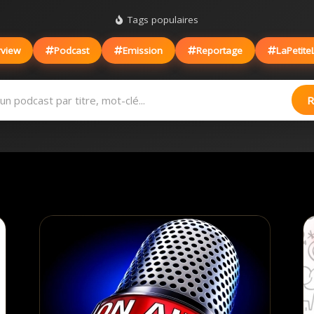
Tags populaires
rview
Podcast
Emission
Reportage
LaPetite
R