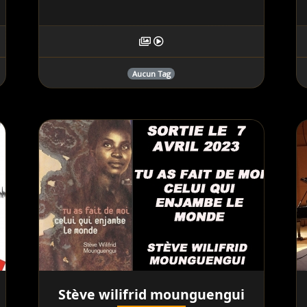
Aucun Tag
Stève wilifrid mounguengui